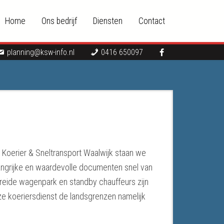
Home
Ons bedrijf
Diensten
Contact
planning@ksw-info.nl
0416 650097
 Koerier & Sneltransport Waalwijk staan we
langrijke en waardevolle documenten snel van
breide wagenpark en standby chauffeurs zijn
ze koeriersdienst de landsgrenzen namelijk