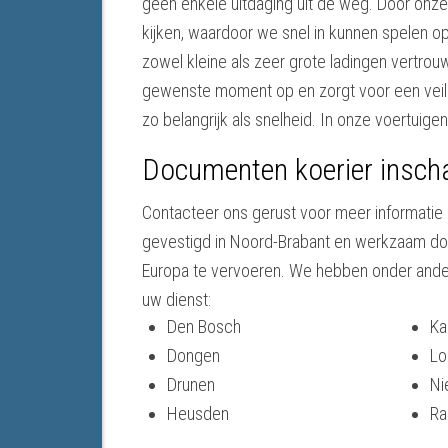
geen enkele uitdaging uit de weg. Door onze
kijken, waardoor we snel in kunnen spelen op
zowel kleine als zeer grote ladingen vertrou
gewenste moment op en zorgt voor een veilig
zo belangrijk als snelheid. In onze voertui
Documenten koerier insch
Contacteer ons gerust voor meer informatie 
gevestigd in Noord-Brabant en werkzaam doo
Europa te vervoeren. We hebben onder andere
uw dienst:
Den Bosch
Ka
Dongen
Lo
Drunen
Ni
Heusden
Ra