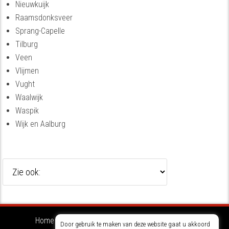
Nieuwkuijk
Raamsdonksveer
Sprang-Capelle
Tilburg
Veen
Vlijmen
Vught
Waalwijk
Waspik
Wijk en Aalburg
Home
Ons bedrijf
Diensten
Contact
Door gebruik te maken van deze website gaat u akkoord